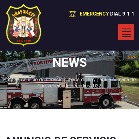
EMERGENCY
DIAL 9-1-1
NEWS
Home
/
Anuncio de servicio público de hoy para la semana de
#prevencióndeincendios2022: