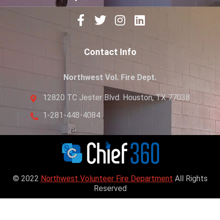
Contact Info
Northwest Vol. Fire Dept.
12820 TC Jester Blvd. Houston, TX 77038
1-281-448-4084
© 2022
Northwest Volunteer Fire Department
All Rights
Reserved